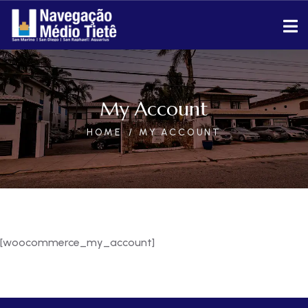
My Account
HOME
MY ACCOUNT
[woocommerce_my_account]